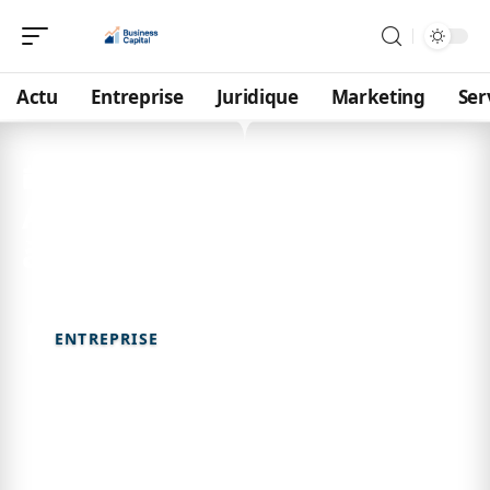
Actu
Entreprise
Juridique
Marketing
Ser
15 février 2026
Achat sur plan : les pièges
à éviter pour réussir
ENTREPRISE