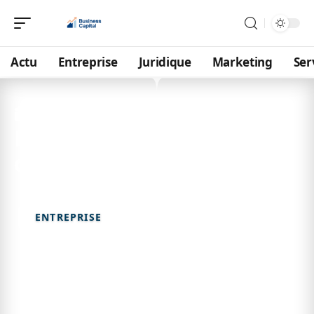
Actu
Entreprise
Juridique
Marketing
Ser
1 août 2026
Régularisation CAF : délais
de paiement expliqués
ENTREPRISE