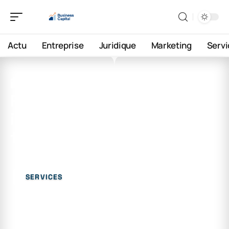
Actu
Entreprise
Juridique
Marketing
Servi
20 décembre 2025
Formation en maintenance
informatique chez studi :
tout savoir
SERVICES