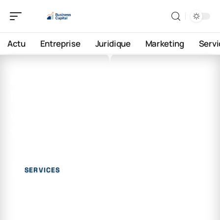
Actu
Entreprise
Juridique
Marketing
Servi
26 décembre 2025
Modèle de document
unique gratuit en PDF à
télécharger
SERVICES