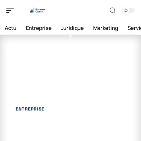
Actu
Entreprise
Juridique
Marketing
Servi
26 juillet 2026
Combien de temps garder
les factures d’eau : guide
complet
ENTREPRISE