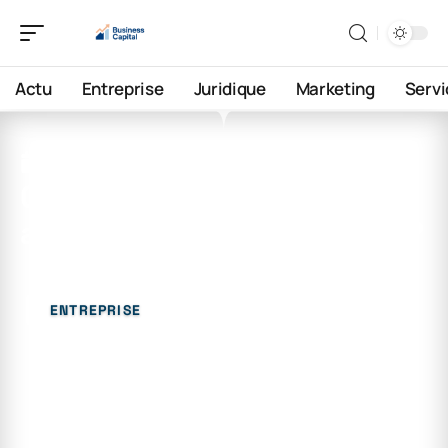
Actu
Entreprise
Juridique
Marketing
Servi
9 février 2026
Comment est-on payé en
arrêt maladie au chômage ?
ENTREPRISE