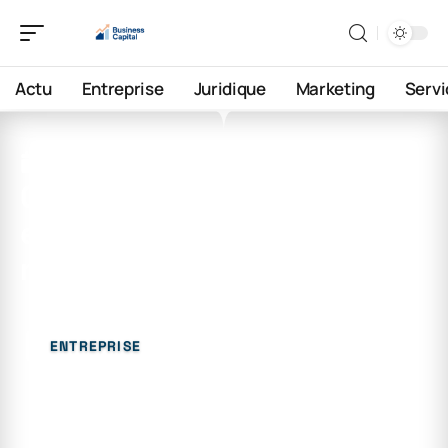
Actu
Entreprise
Juridique
Marketing
Servi
25 juillet 2026
Comment changer des
euros en dirhams
marocains facilement
ENTREPRISE