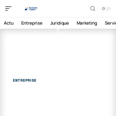
Actu
Entreprise
Juridique
Marketing
Servi
30 janvier 2026
Délai de virement CAF : que
faire en cas de rappel ?
ENTREPRISE