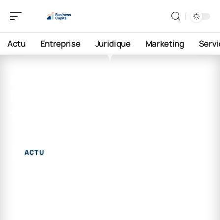
Actu
Entreprise
Juridique
Marketing
Servi
22 décembre 2025
Meilleur taux de change en
tunisie aujourd’hui
ACTU